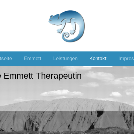
tseite
Emmett
Leistungen
Kontakt
Impre
e Emmett Therapeutin