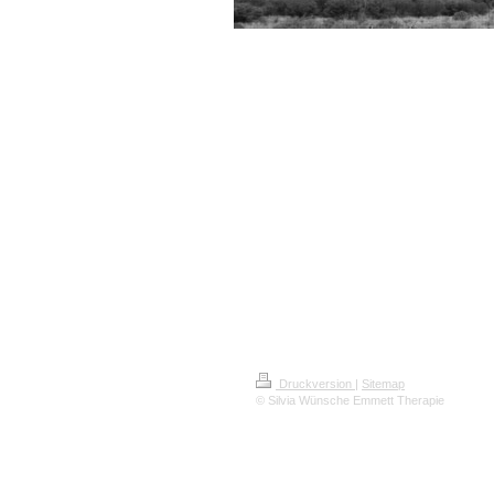
Druckversion
|
Sitemap
© Silvia Wünsche Emmett Therapie