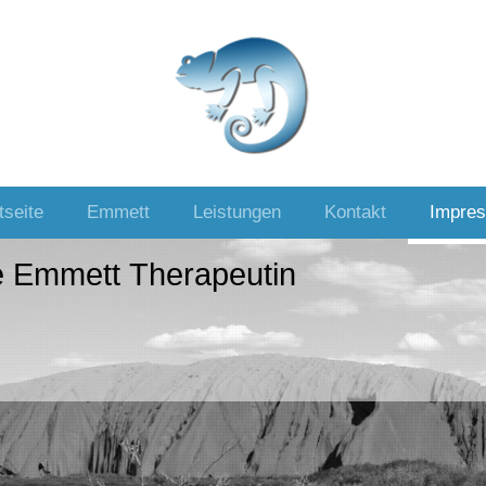
tseite
Emmett
Leistungen
Kontakt
Impre
e Emmett Therapeutin